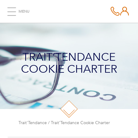
MENU
TRAIT’TENDANCE
COOKIE CHARTER
Trait'Tendance
/
Trait’Tendance Cookie Charter