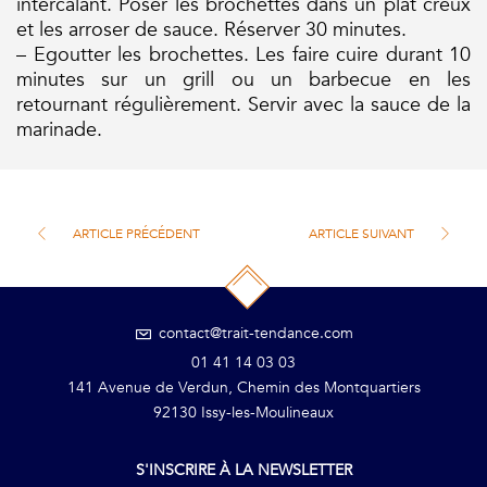
intercalant. Poser les brochettes dans un plat creux
et les arroser de sauce. Réserver 30 minutes.
– Egoutter les brochettes. Les faire cuire durant 10
minutes sur un grill ou un barbecue en les
retournant régulièrement. Servir avec la sauce de la
marinade.
ARTICLE PRÉCÉDENT
ARTICLE SUIVANT
contact@trait-tendance.com
01 41 14 03 03
141 Avenue de Verdun, Chemin des Montquartiers
92130 Issy-les-Moulineaux
S'INSCRIRE À LA NEWSLETTER