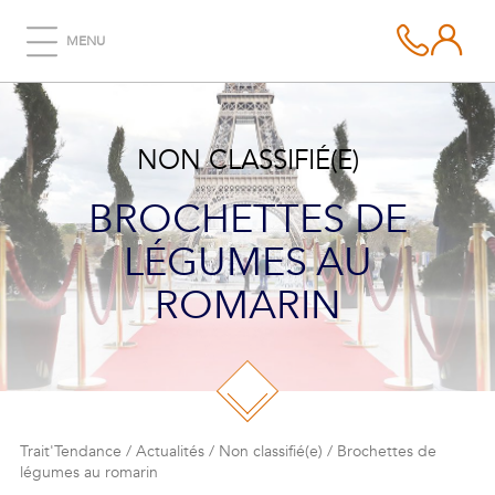
MENU
NON CLASSIFIÉ(E)
BROCHETTES DE
LÉGUMES AU
ROMARIN
Trait'Tendance
/
Actualités
/
Non classifié(e)
/
Brochettes de
légumes au romarin