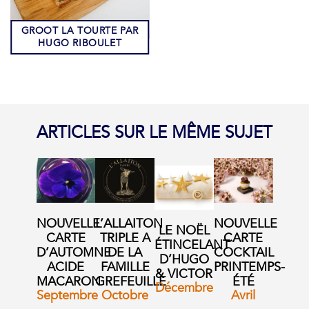
GROOT LA TOURTE PAR
HUGO RIBOULET
ARTICLES SUR LE MÊME SUJET
NOUVELLE
L’ALLAITON
NOUVELLE
LE NOËL
CARTE
TRIPLE A
CARTE
ÉTINCELANT
D’AUTOMNE
DE LA
COCKTAIL
D’HUGO
ACIDE
FAMILLE
PRINTEMPS-
& VICTOR
MACARON
GREFEUILLE
ÉTÉ
Décembre
Septembre
Octobre
Avril