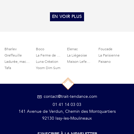
EN VOIR PLUS
Bharlev
Boco
Elenac
Foucade
Greffeuille
La Ferme de Grignon
La Liégeoise
La Parisienne
Ladurée, macarons et gourmandises
Luna Création
Maison Lefeuvre
Paisano
Tafa
Yoom Dim Sum
contact@trait-tendance.com
01 41 14 03 03
141 Avenue de Verdun, Chemin des Montquartiers
92130 Issy-les-Moulineaux