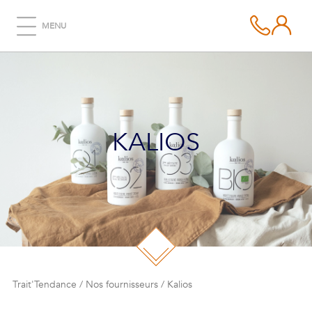
MENU
KALIOS
Trait'Tendance
/
Nos fournisseurs
/
Kalios