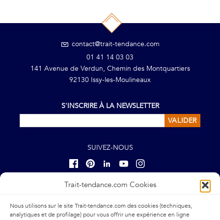
contact@trait-tendance.com
01 41 14 03 03
141 Avenue de Verdun, Chemin des Montquartiers
92130 Issy-les-Moulineaux
S'INSCRIRE À LA NEWSLETTER
VALIDER
SUIVEZ-NOUS
Trait-tendance.com Cookies
ENTREPRISE
NOUS REJOINDRE
Nous utilisons sur le site Trait-tendance.com des cookies (techniques,
Notre agence
Référencer vos produits
analytiques et de profilage) pour vous offrir une expérience en ligne