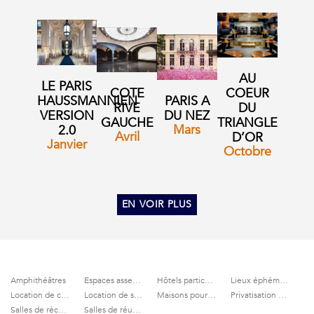
AU
LE PARIS
COTE
COEUR
HAUSSMANNIEN
PARIS A
RIVE
DU
VERSION
DU NEZ
GAUCHE
TRIANGLE
Mars
2.0
Avril
D’OR
Janvier
Octobre
EN VOIR PLUS
Amphithéâtres
Espaces assemblées générales
Hôtels particuliers
Lieux éphémères
Location de cinémas
Location de salles à Paris
Maisons pour soirées privées
Privatisation de terrasses
Salles de réception
Salles de réunion