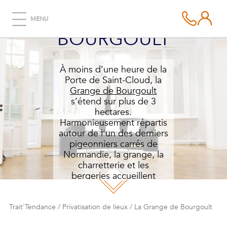
LA GRANGE DE
MENU
BOURGOULT
À moins d’une heure de la
Porte de Saint-Cloud, la
Grange de Bourgoult
s’étend sur plus de 3
hectares.
Harmonieusement répartis
autour de l’un des derniers
pigeonniers carrés de
Normandie, la grange, la
charretterie et les
bergeries accueillent
cocktails, dîners et soirées
jusqu’à 400 personnes.
Trait'Tendance
/
Privatisation de lieux
/
La Grange de Bourgoult