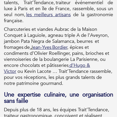
talents,
Trait’Tendance
, traiteur
événementiel de
luxe à Paris et en île de France, rassemble, sous un
seul nom,
les meilleurs artisans
de la gastronomie
française.
Charcuteries et viandes Aubrac de la Maison
Conquet
à Laguiole, agneau triple A de l’Aveyron,
jambon
Pata
Negra
de Salamanca, beurres
et
fromages de
J
ean-Yves
Bordier
,
épices et
condiments d’
Olivier Roellinger
, pains, brioches et
viennoiseries de la boulangerie La Parisienne, ou
encore chocolats et pâtisseries
d’Hugo &
Victor
ou
Kevin
Lacote
…
Trait’Tendance
rassemble,
pour vos réceptions, les plus grands talents de
notre patrimoine gourmand.
Une expertise culinaire, une organisation
sans faille
Depuis plus de 18 ans, les équipes
Trait’Tendance
,
traiteur gastronomique,
conçoivent et réalisent