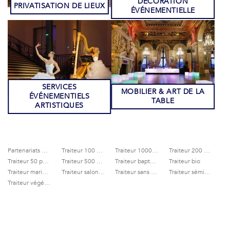
DÉCORATION
PRIVATISATION DE LIEUX
ÉVÉNEMENTIELLE
SERVICES
MOBILIER & ART DE LA
ÉVÉNEMENTIELS
TABLE
ARTISTIQUES
Partenariats gastronomiques
Traiteur 100 personnes
Traiteur 1000 personnes
Traiteur 200 personnes
Traiteur 50 personnes
Traiteur 500 personnes
Traiteur baptême
Traiteur bio
Traiteur mariage
Traiteur salons professionnels
Traiteur sans gluten
Traiteur séminaire
Traiteur végétarien