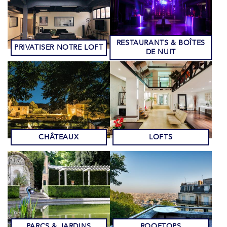
RESTAURANTS & BOÎTES
PRIVATISER NOTRE LOFT
DE NUIT
CHÂTEAUX
LOFTS
PARCS & JARDINS
ROOFTOPS