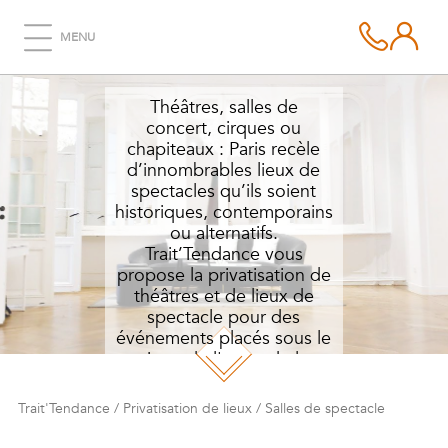
SALLES DE SPECTACLE
MENU
Théâtres, salles de
concert, cirques ou
chapiteaux : Paris recèle
d’innombrables lieux de
spectacles qu’ils soient
historiques, contemporains
ou alternatifs.
Trait’Tendance vous
propose la privatisation de
théâtres et de lieux de
spectacle pour des
événements placés sous le
signe de l'art et de la
créativité.
Trait'Tendance
/
Privatisation de lieux
/
Salles de spectacle