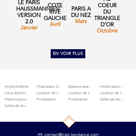
LE PARIS
COTE
COEUR
HAUSSMANNIEN
PARIS A
RIVE
DU
VERSION
DU NEZ
GAUCHE
TRIANGLE
Mars
2.0
Avril
D’OR
Janvier
Octobre
EN VOIR PLUS
Amphithéâtres
Chapiteaux de cirque
Espaces assemblées générales
Hôtels particuliers
Lieux éphémères
Location de cinémas
Location de salles à Paris
Location de théâtres
Maisons pour soirées privées
Privatisation de cabarets
Privatisation de terrasses
Salles de réception
Salles de réunion
contact@trait-tendance.com