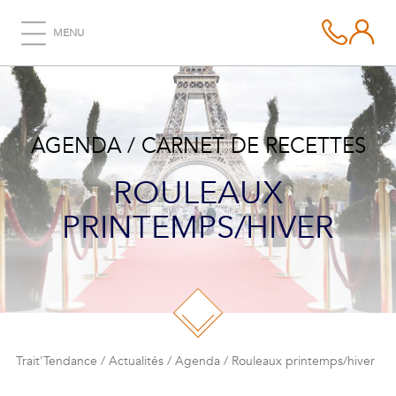
MENU
AGENDA / CARNET DE RECETTES
ROULEAUX
PRINTEMPS/HIVER
Trait'Tendance
/
Actualités
/
Agenda
/
Rouleaux printemps/hiver