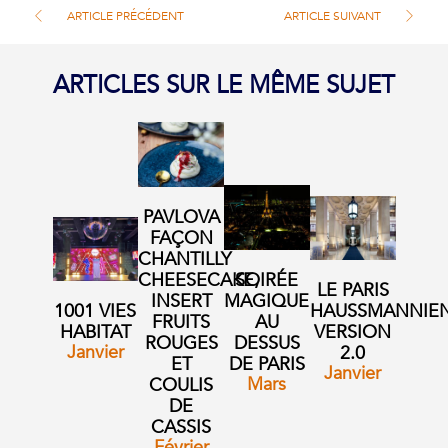
ARTICLE PRÉCÉDENT
ARTICLE SUIVANT
ARTICLES SUR LE MÊME SUJET
PAVLOVA
FAÇON
CHANTILLY
CHEESECAKE,
SOIRÉE
LE PARIS
INSERT
MAGIQUE
1001 VIES
HAUSSMANNIE
FRUITS
AU
HABITAT
VERSION
ROUGES
DESSUS
Janvier
2.0
ET
DE PARIS
Janvier
Mars
COULIS
DE
CASSIS
Février