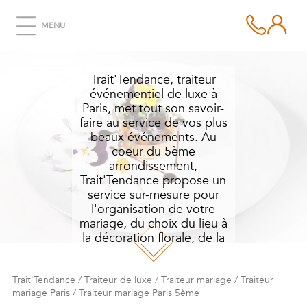
TRAITEUR MARIAGE
MENU
PARIS 5ÈME
Trait'Tendance, traiteur
événementiel de luxe à
Paris, met tout son savoir-
faire au service de vos plus
beaux événements. Au
coeur du 5ème
arrondissement,
Trait'Tendance propose un
service sur-mesure pour
l'organisation de votre
mariage, du choix du lieu à
la décoration florale, de la
création d'un menu
gastronomique au choix
des arts de la table.
Trait'Tendance
/
Traiteur de luxe
/
Traiteur mariage
/
Traiteur
mariage Paris
/
Traiteur mariage Paris 5ème