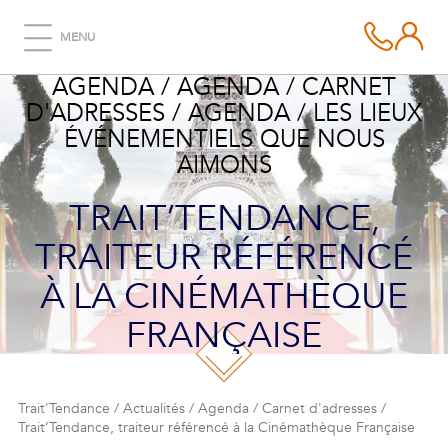
MENU
AGENDA / AGENDA / CARNET
D'ADRESSES / AGENDA / LES LIEUX
ÉVÉNEMENTIELS QUE NOUS
AIMONS
TRAIT’TENDANCE,
TRAITEUR RÉFÉRENCÉ
À LA CINÉMATHÈQUE
FRANÇAISE
Trait'Tendance
/
Actualités
/
Agenda
/
Carnet d'adresses
/
Trait’Tendance, traiteur référencé à la Cinémathèque Française