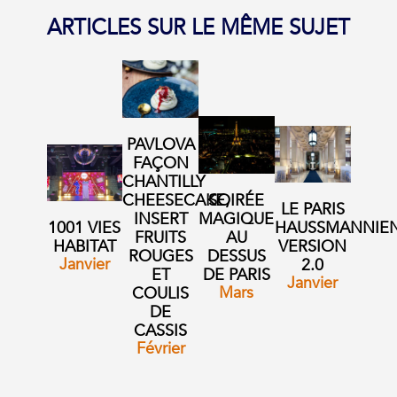
ARTICLES SUR LE MÊME SUJET
PAVLOVA
FAÇON
CHANTILLY
CHEESECAKE,
SOIRÉE
LE PARIS
INSERT
MAGIQUE
1001 VIES
HAUSSMANNIE
FRUITS
AU
HABITAT
VERSION
ROUGES
DESSUS
Janvier
2.0
ET
DE PARIS
Janvier
Mars
COULIS
DE
CASSIS
Février