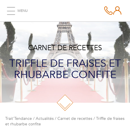
MENU
CARNET DE RECETTES
TRIFFLE DE FRAISES ET
RHUBARBE CONFITE
Trait'Tendance
/
Actualités
/
Carnet de recettes
/
Triffle de fraises
et rhubarbe confite