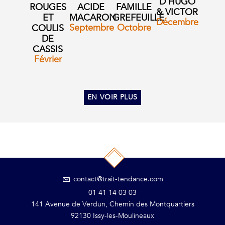
D’HUGO
ROUGES
ACIDE
FAMILLE
& VICTOR
ET
MACARON
GREFEUILLE
Décembre
Septembre
Octobre
COULIS
DE
CASSIS
Février
EN VOIR PLUS
contact@trait-tendance.com
01 41 14 03 03
141 Avenue de Verdun, Chemin des Montquartiers
92130 Issy-les-Moulineaux