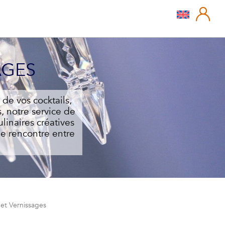
AGES
 de vos cocktails,
, notre service de
linaires créatives
de rencontre entre
 et Vernissages