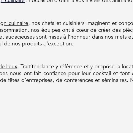
n culinaire
: l’occasion d’offrir à vos invités des anima
gn culinaire
, nos chefs et cuisiniers imaginent et conço
onsommation, nos équipes ont à cœur de créer des pièc
 et audacieuses sont mises à l’honneur dans nos mets et
nal de nos produits d’exception.
e lieux
. Trait’tendance y référence et y propose la loca
upes nous ont fait confiance pour leur cocktail et font
 fêtes d’entreprises, de conférences et séminaires. 