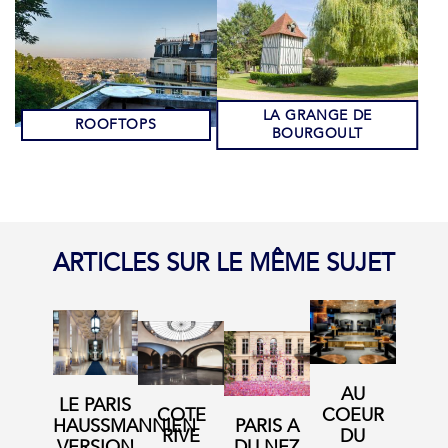
LA GRANGE DE
ROOFTOPS
BOURGOULT
ARTICLES SUR LE MÊME SUJET
AU
LE PARIS
COTE
COEUR
HAUSSMANNIEN
PARIS A
RIVE
DU
VERSION
DU NEZ