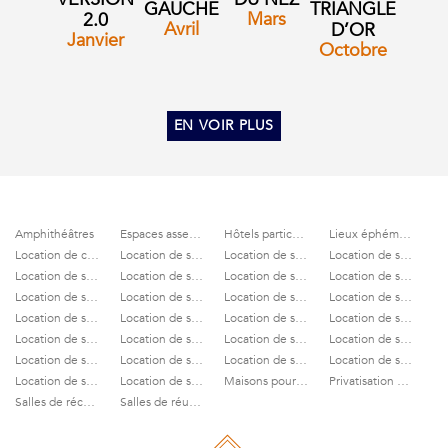
GAUCHE
TRIANGLE
Mars
2.0
Avril
D’OR
Janvier
Octobre
EN VOIR PLUS
Amphithéâtres
Espaces assemblées générales
Hôtels particuliers
Lieux éphémères
Location de cinémas
Location de salles Paris 10ème
Location de salles Paris 11ème
Location de salles Paris 12ème
Location de salles Paris 13ème
Location de salles Paris 14ème
Location de salles Paris 15ème
Location de salles Paris 16ème
Location de salles Paris 17ème
Location de salles Paris 18ème
Location de salles Paris 19ème
Location de salles Paris 1er
Location de salles Paris 20ème
Location de salles Paris 2ème
Location de salles Paris 3ème
Location de salles Paris 4ème
Location de salles Paris 5ème
Location de salles Paris 6ème
Location de salles Paris 7ème
Location de salles Paris 8ème
Location de salles Paris 9ème
Location de salles Paris Centre
Location de salles Quais de Seine
Location de salles quartier de l’Opéra
Location de salles Quartier des Champs Elysées
Location de salles Triangle d’Or
Maisons pour soirées privées
Privatisation de terrasses
Salles de réception
Salles de réunion