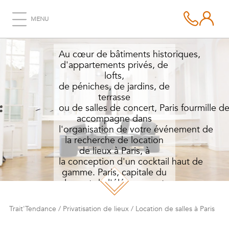
LOCATION DE SALLES
À PARIS
MENU
Au cœur de bâtiments historiques,
d'appartements privés, de
lofts,
de péniches, de jardins, de
terrasse
ou de salles de concert, Paris fourmille d
accompagne dans
l'organisation de votre événement de
la recherche de location
de lieux à Paris, à
la conception d'un cocktail haut de
gamme. Paris, capitale du
luxe et de l'élégance est
idéal pour accueillir votre
prochain événement
Trait'Tendance
/
Privatisation de lieux
/
Location de salles à Paris
d'entreprise.