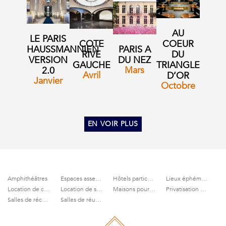
AU
LE PARIS
COTE
COEUR
HAUSSMANNIEN
PARIS A
RIVE
DU
VERSION
DU NEZ
GAUCHE
TRIANGLE
Mars
2.0
Avril
D’OR
Janvier
Octobre
EN VOIR PLUS
Amphithéâtres
Espaces assemblées générales
Hôtels particuliers
Lieux éphémères
Location de cinémas
Location de salles à Paris
Maisons pour soirées privées
Privatisation de terrasses
Salles de réception
Salles de réunion