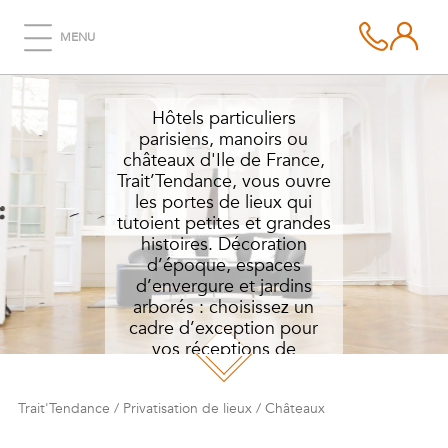
MENU
CHÂTEAUX
Hôtels particuliers
parisiens, manoirs ou
châteaux d'Ile de France,
Trait’Tendance, vous ouvre
les portes de lieux qui
tutoient petites et grandes
histoires. Décoration
d’époque, espaces
d’envergure et jardins
arborés : choisissez un
cadre d’exception pour
vos réceptions de
prestige.
Trait'Tendance
/
Privatisation de lieux
/
Châteaux