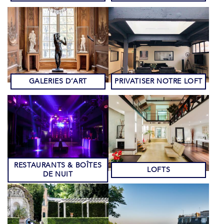
GALERIES D’ART
PRIVATISER NOTRE LOFT
RESTAURANTS & BOÎTES
LOFTS
DE NUIT