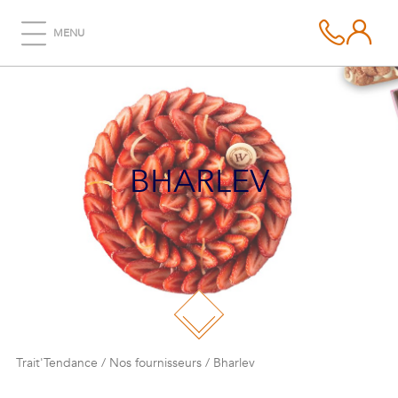
MENU
BHARLEV
Trait'Tendance
/
Nos fournisseurs
/
Bharlev