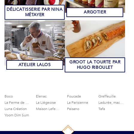
DÉLICATISSERIE PAR NINA
ARGOTIER
MÉTAYER
GROOT LA TOURTE PAR
ATELIER LALOS
HUGO RIBOULET
Boco
Elenac
Foucade
Greffeuille
La Ferme de Grignon
La Liégeoise
La Parisienne
Ladurée, macarons et gourmandises
Luna Création
Maison Lefeuvre
Paisano
Tafa
Yoom Dim Sum