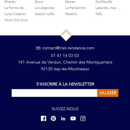
Bharlev
Boco
Elenac
Greffeuille
La Ferme de Grignon
La Liégeoise
La Parisienne
Ladurée, macarons et gourmandises
Luna Création
Maison Lefeuvre
Paisano
Tafa
Yoom Dim Sum
contact@trait-tendance.com
01 41 14 03 03
141 Avenue de Verdun, Chemin des Montquartiers
92130 Issy-les-Moulineaux
S'INSCRIRE À LA NEWSLETTER
VALIDER
SUIVEZ-NOUS