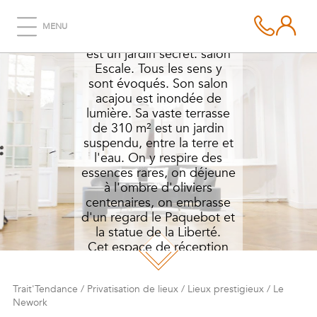
MENU
Au pied de la Tour Eiffel, il
est un jardin secret: salon
Escale. Tous les sens y
sont évoqués. Son salon
acajou est inondée de
lumière. Sa vaste terrasse
de 310 m² est un jardin
suspendu, entre la terre et
l'eau. On y respire des
essences rares, on déjeune
à l'ombre d'oliviers
centenaires, on embrasse
d'un regard le Paquebot et
la statue de la Liberté.
Cet espace de réception
pouvant accueillir de 300 à
800 personnes est un
Trait'Tendance
/
Privatisation de lieux
/
Lieux prestigieux
/
Le
cadre unique en bord de
Nework
seine.