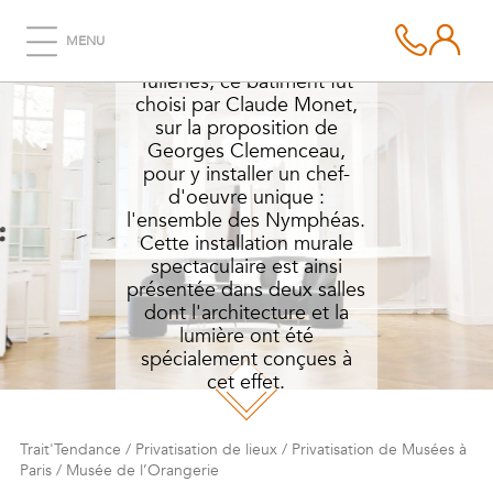
Edifié en 1852 pour abriter
MENU
les orangers du Jardin des
Tuileries, ce bâtiment fut
choisi par Claude Monet,
sur la proposition de
Georges Clemenceau,
pour y installer un chef-
d'oeuvre unique :
l'ensemble des Nymphéas.
Cette installation murale
spectaculaire est ainsi
présentée dans deux salles
dont l'architecture et la
lumière ont été
spécialement conçues à
cet effet.
Le
Musée de l'Orangerie
,
inauguré en 1927 et
rénové au début des
Trait'Tendance
/
Privatisation de lieux
/
Privatisation de Musées à
Paris
/
Musée de l’Orangerie
années 2000, propose