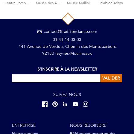
Centre Pompidou
Musée des Arts Forains
Musée Maillol
Palais de Tokyo
contact@trait-tendance.com
01 41 14 03 03
141 Avenue de Verdun, Chemin des Montquartiers
92130 Issy-les-Moulineaux
S'INSCRIRE À LA NEWSLETTER
VALIDER
SUIVEZ-NOUS
ENTREPRISE
NOUS REJOINDRE
Notre agence
Référencer vos produits