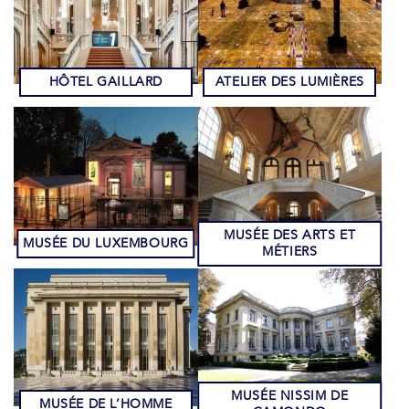
HÔTEL GAILLARD
ATELIER DES LUMIÈRES
MUSÉE DES ARTS ET
MUSÉE DU LUXEMBOURG
MÉTIERS
MUSÉE NISSIM DE
MUSÉE DE L’HOMME