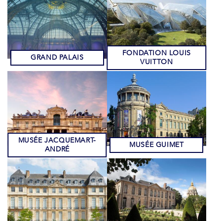
FONDATION LOUIS
GRAND PALAIS
VUITTON
MUSÉE JACQUEMART-
MUSÉE GUIMET
ANDRÉ