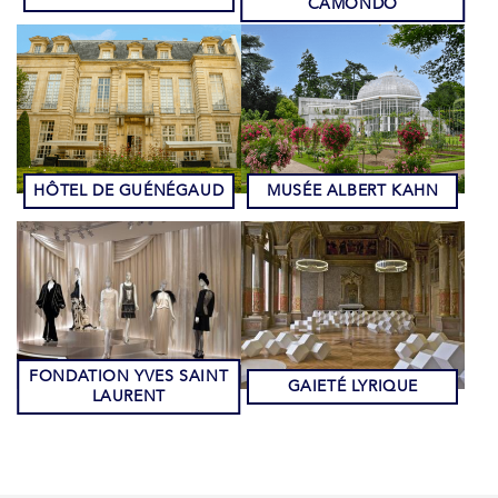
CAMONDO
HÔTEL DE GUÉNÉGAUD
MUSÉE ALBERT KAHN
FONDATION YVES SAINT
GAIETÉ LYRIQUE
LAURENT