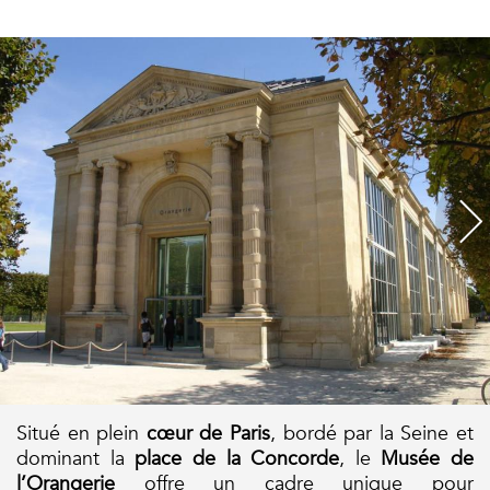
aujourd'hui ses superbes
espaces pour des dîners et
cocktails privés.
Situé en plein
cœur de Paris
, bordé par la Seine et
dominant la
place de la Concorde
, le
Musée de
l’Orangerie
offre un cadre unique pour